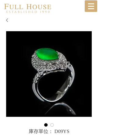
庫存單位： D09YS