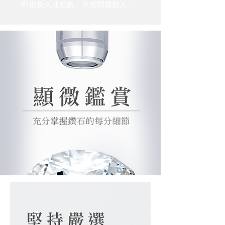
即便長久地配戴，依舊閃耀動人。