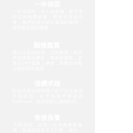
一年保固
一年保固內，非人為損傷，皆可送
回店內免費維修；即使在保固之
後，我們也儘可能以最低的費用，
提供最完善的服務。
顯微鑑賞
鑽石品質的好壞，口說無憑！我們
將您選購的鑽石，透過顯微鏡，直
接在24吋螢幕上播放，讓鑽石的每
分細節眼見為憑。
借鑽求婚
對款式感到徬徨嗎？您可以先挑選
求婚戒指，在求婚後帶新娘回
FullHouse，挑選新娘心儀的款式。
售後保養
不限期間，提供一次免費整新服
務，為戒指重新手工打磨、拋光，