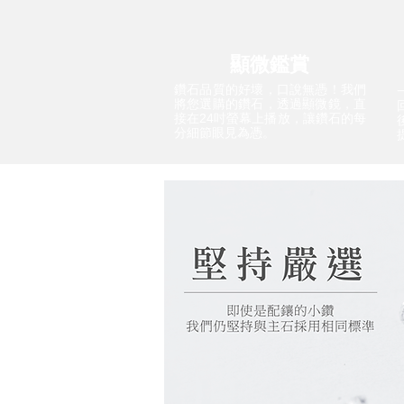
顯微鑑賞
鑽石品質的好壞，口說無憑！我們
將您選購的鑽石，透過顯微鏡，直
接在24吋螢幕上播放，讓鑽石的每
分細節眼見為憑。