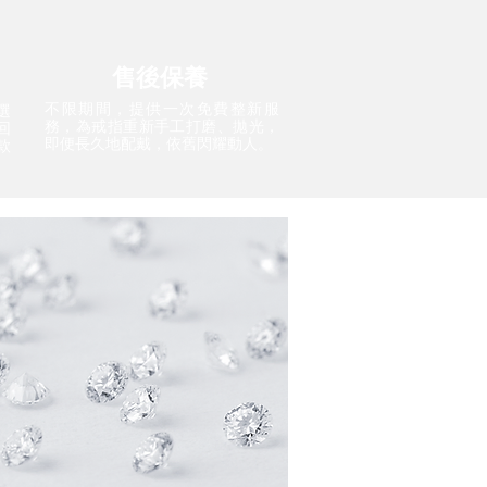
售後保養
不限期間，提供一次免費整新服
選
務，為戒指重新手工打磨、拋光，
回
即便長久地配戴，依舊閃耀動人。
款