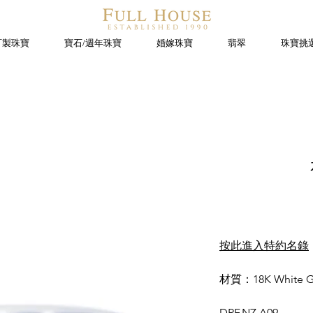
訂製珠寶
寶石/週年珠寶
婚嫁珠寶
翡翠
珠寶挑
.
按此進入特約名錄
材質：18K White G
DRF.NZ.A09