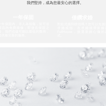
我們堅持，成為您最安心的選擇。
一年保固
借鑽求婚
一年保固內，非人為損傷，皆可送
對款式感到徬徨嗎？您可以先挑
回店內免費維修；即使在保固之
求婚戒指，在求婚後帶新娘
後，我們也儘可能以最低的費用，
FullHouse，挑選新娘心儀的
提供最完善的服務。
式。