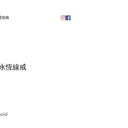
選指南
永恆線戒
old