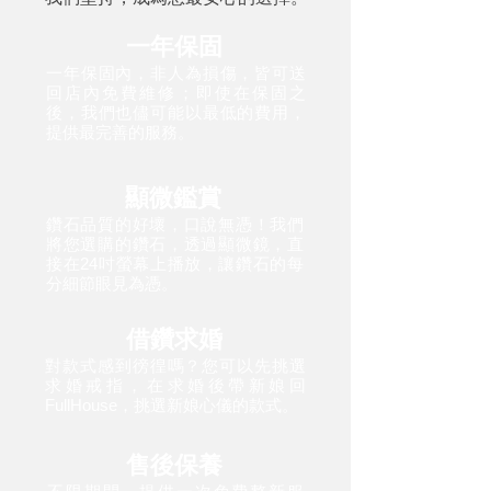
一年保固
一年保固內，非人為損傷，皆可送
回店內免費維修；即使在保固之
後，我們也儘可能以最低的費用，
提供最完善的服務。
顯微鑑賞
鑽石品質的好壞，口說無憑！我們
將您選購的鑽石，透過顯微鏡，直
接在24吋螢幕上播放，讓鑽石的每
分細節眼見為憑。
借鑽求婚
對款式感到徬徨嗎？您可以先挑選
求婚戒指，在求婚後帶新娘回
FullHouse，挑選新娘心儀的款式。
售後保養