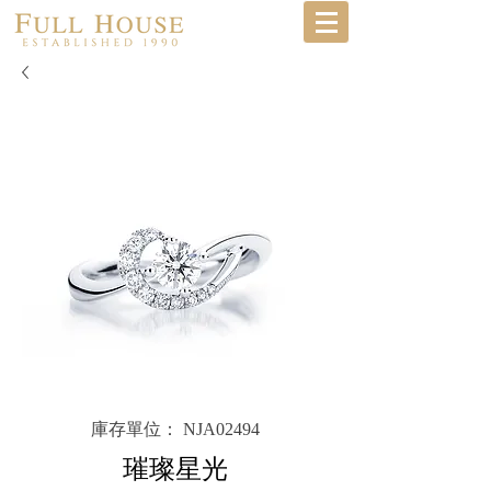
庫存單位： NJA02494
璀璨星光