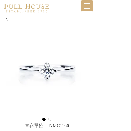
庫存單位： NMC1166