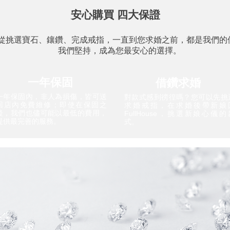
安心購買 四大保證
從挑選寶石、鑲鑽、完成戒指，一直到您求婚之前，都是我們的
我們堅持，成為您最安心的選擇。
一年保固
借鑽求婚
一年保固內，非人為損傷，皆可送
對款式感到徬徨嗎？您可以先挑
回店內免費維修；即使在保固之
求婚戒指，在求婚後帶新娘
後，我們也儘可能以最低的費用，
FullHouse，挑選新娘心儀的
提供最完善的服務。
式。