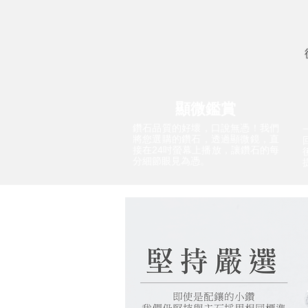
顯微鑑賞
鑽石品質的好壞，口說無憑！我們
將您選購的鑽石，透過顯微鏡，直
接在24吋螢幕上播放，讓鑽石的每
分細節眼見為憑。