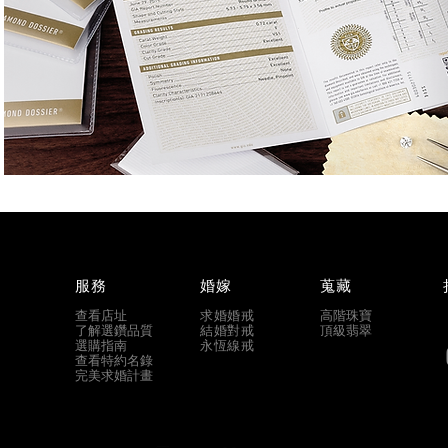
服務
婚嫁
蒐藏
查看店址
求婚婚戒
高階珠寶
​了解選鑽品質
結婚對戒
​頂級翡翠
​選購指南
永恆線戒
​查看特約名錄
​完美求婚計畫