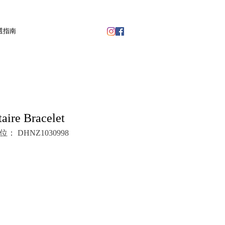
選指南
taire Bracelet
： DHNZ1030998