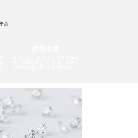
使命
售後保養
不限期間，提供一次免費整新服
選
務，為戒指重新手工打磨、拋光，
回
即便長久地配戴，依舊閃耀動人。
款