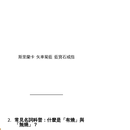
斯里蘭卡  矢車菊藍  藍寶石戒指
常見名詞科普：什麼是「有燒」與
「無燒」？