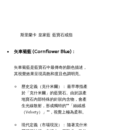
斯里蘭卡  皇家藍  藍寶石戒指
矢車菊藍 (Cornflower Blue)： 
矢車菊藍是藍寶石中最傳奇的顏色描述，
其視覺效果呈現高飽和度且色調明亮。
歷史定義（克什米爾）： 最早專指產
於「克什米爾」的藍寶石。由於該產
地寶石內部特殊的針狀內含物，會產
生光線散射，形成獨特的**「絲絨感
（Velvety）」**，視覺上極為柔和。
現代定義（市場現況）： 隨著克什米