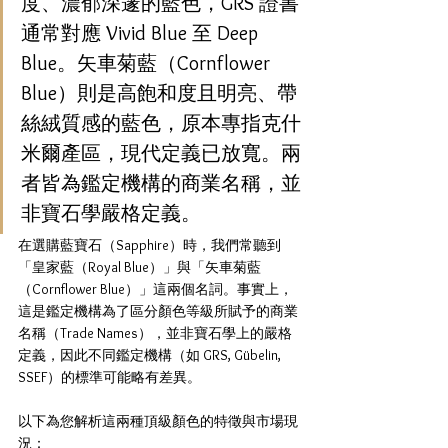
度、濃郁深邃的藍色，GRS 證書
通常對應 Vivid Blue 至 Deep 
Blue。矢車菊藍（Cornflower 
Blue）則是高飽和度且明亮、帶
絲絨質感的藍色，原本專指克什
米爾產區，現代定義已放寬。兩
者皆為鑑定機構的商業名稱，並
非寶石學嚴格定義。
在選購藍寶石（Sapphire）時，我們常聽到
「皇家藍（Royal Blue）」與「矢車菊藍
（Cornflower Blue）」這兩個名詞。事實上，
這是鑑定機構為了區分顏色等級所賦予的商業
名稱（Trade Names），並非寶石學上的嚴格
定義，因此不同鑑定機構（如 GRS, Gübelin, 
SSEF）的標準可能略有差異。
以下為您解析這兩種頂級顏色的特徵與市場現
況：