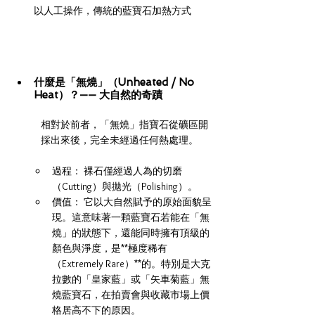
以人工操作，傳統的藍寶石加熱方式
什麼是「無燒」（Unheated / No 
Heat）？—— 大自然的奇蹟
相對於前者，「無燒」指寶石從礦區開
採出來後，完全未經過任何熱處理。
過程： 裸石僅經過人為的切磨
（Cutting）與拋光（Polishing）。
價值： 它以大自然賦予的原始面貌呈
現。這意味著一顆藍寶石若能在「無
燒」的狀態下，還能同時擁有頂級的
顏色與淨度，是**極度稀有
（Extremely Rare）**的。特別是大克
拉數的「皇家藍」或「矢車菊藍」無
燒藍寶石，在拍賣會與收藏市場上價
格居高不下的原因。