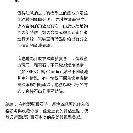
限
值得注意的是，寶石學上的產地判定並
非絕對的黑白分明。 尤其對於高淨度、
少內含物的頂級藍寶石，由於缺乏足夠
的內部特徵（如內含物或微量元素）來
進行溯源，實驗室有時難以給出百分之
百確定的產地結論。
這也是為什麼在國際拍賣會上，偶爾會
出現同一顆寶石，不同權威鑑定機構
（如 SSEF, GRS, Gübelin）給出不同產地
判定的情況。有些情況下因為鑑定機構
無法準確判斷產區，也會以較保守的方
式，直接不出具產區結論。
結論： 在挑選藍寶石時，產地資訊可以作為價
格參考與收藏依據，但最重要的評估重點，仍
然必須回歸到寶石本身的品質與視覺美感。