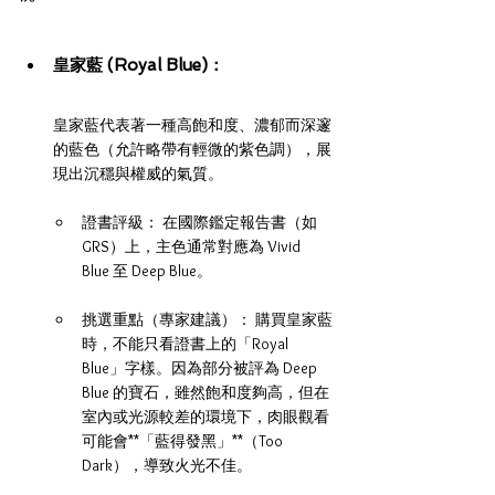
皇家藍 (Royal Blue)： 
皇家藍代表著一種高飽和度、濃郁而深邃
的藍色（允許略帶有輕微的紫色調），展
現出沉穩與權威的氣質。
證書評級： 在國際鑑定報告書（如 
GRS）上，主色通常對應為 Vivid 
Blue 至 Deep Blue。
挑選重點（專家建議）： 購買皇家藍
時，不能只看證書上的「Royal 
Blue」字樣。因為部分被評為 Deep 
Blue 的寶石，雖然飽和度夠高，但在
室內或光源較差的環境下，肉眼觀看
可能會**「藍得發黑」**（Too 
Dark），導致火光不佳。