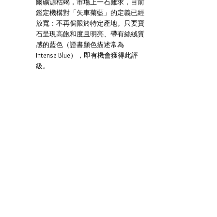
爾礦源枯竭，市場上一石難求，目前
鑑定機構對「矢車菊藍」的定義已經
放寬：不再侷限於特定產地。只要寶
石呈現高飽和度且明亮、帶有絲絨質
感的藍色（證書顏色描述常為 
Intense Blue），即有機會獲得此評
級。