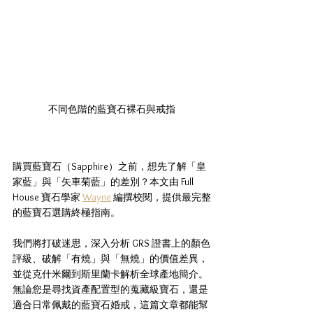
不同色階的藍寶石裸石與戒指
購買藍寶石（Sapphire）之前，想先了解「皇
家藍」與「矢車菊藍」的差別？本文由 Full 
House 寶石學家 
Wayne
 編撰校閱，提供最完整
的藍寶石選購終極指南。
我們將打破迷思，深入分析 GRS 證書上的顏色
評級、破解「有燒」與「無燒」的價值差異，
並從克什米爾到斯里蘭卡解析全球產地簡介。
無論您是尋找資產配置型的蒐藏級寶石，還是
適合日常佩戴的藍寶石婚戒，這篇文章都能幫