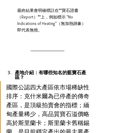
最終結果會明確標註在**寶石證書
（Report）**上，例如標示 "No 
Indications of Heating"（無加熱跡象）
即代表無燒。
產地介紹：有哪些知名的藍寶石產
區？
國際公認四大產區依市場稀缺性
排序：克什米爾為已停產的傳奇
產區，是頂級拍賣會的指標；緬
甸產量稀少，高品質寶石溢價略
高於斯里蘭卡；斯里蘭卡舊稱錫
蘭，是目前穩定產出的最主要產