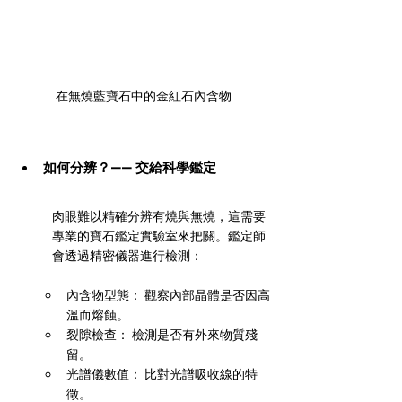
在無燒藍寶石中的金紅石內含物
如何分辨？—— 交給科學鑑定
肉眼難以精確分辨有燒與無燒，這需要
專業的寶石鑑定實驗室來把關。鑑定師
會透過精密儀器進行檢測：
內含物型態： 觀察內部晶體是否因高
溫而熔蝕。
裂隙檢查： 檢測是否有外來物質殘
留。
光譜儀數值： 比對光譜吸收線的特
徵。