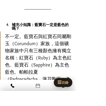
補充小知識：藍寶石一定是藍色的
嗎？
不一定。藍寶石與紅寶石同屬剛
玉（Corundum）家族，這個礦
物家族中只有三種顏色擁有獨立
名稱：紅寶石（Ruby）為主色紅
色、藍寶石（Sapphire）為主色
藍色、帕帕拉夏
（Padparadscha，蓮花剛玉）為
☰
目錄
粉色與橘色揉合的稀有類型。除
上述三位獨立成員外，剛玉家族
×
☰
目錄
的其他顏色統一歸類為「彩色藍