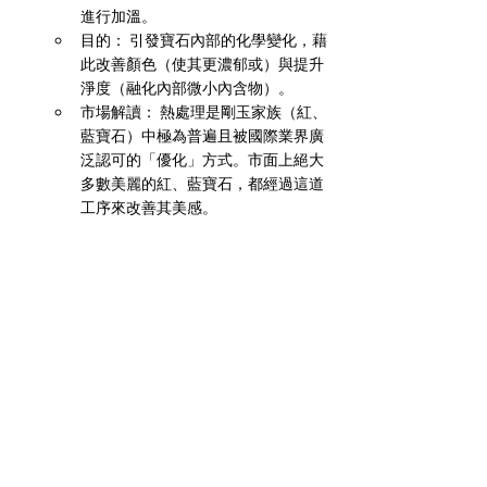
進行加溫。
目的： 引發寶石內部的化學變化，藉
此改善顏色（使其更濃郁或）與提升
淨度（融化內部微小內含物）。
市場解讀： 熱處理是剛玉家族（紅、
藍寶石）中極為普遍且被國際業界廣
泛認可的「優化」方式。市面上絕大
多數美麗的紅、藍寶石，都經過這道
工序來改善其美感。