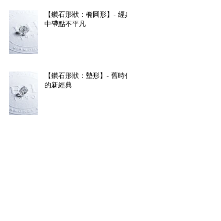
【鑽石形狀：橢圓形】- 經典
中帶點不平凡
【鑽石形狀：墊形】- 舊時代
的新經典