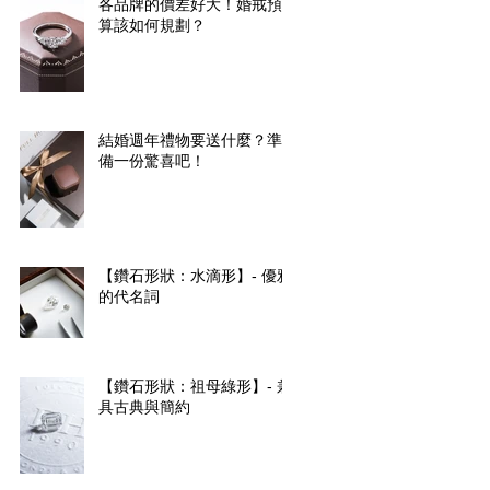
各品牌的價差好大！婚戒預
算該如何規劃？
結婚週年禮物要送什麼？準
備一份驚喜吧！
【鑽石形狀：水滴形】- 優雅
的代名詞
【鑽石形狀：祖母綠形】- 兼
具古典與簡約