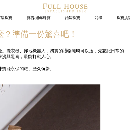
訂製珠寶
寶石/週年珠寶
婚嫁珠寶
翡翠
珠寶挑
麼？準備一份驚喜吧！
邊。洗衣機、掃地機器人，務實的禮物隨時可以送，先忘記日常的
浪漫與驚喜，最能打動人心。
珠寶能永保閃耀、歷久彌新。