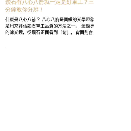
鑽石有八心八箭就一定是好車工？三
分鐘教你分辨！
什麼是八心八箭？ 八心八箭是圓鑽的光學現象，
是用來評估鑽石車工品質的方法之一。 透過專用
的濾光鏡，從鑽石正面看到「箭」，背面則會顯
現「心」，也因為愛神丘比特手持弓箭射向愛心
的寓意，因此八心八箭圓鑽，也被稱作「邱比特
車工」。 《...