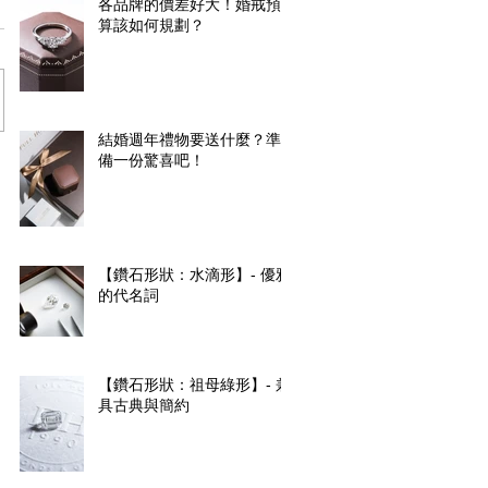
各品牌的價差好大！婚戒預
算該如何規劃？
結婚週年禮物要送什麼？準
備一份驚喜吧！
【鑽石形狀：水滴形】- 優雅
的代名詞
【鑽石形狀：祖母綠形】- 兼
具古典與簡約