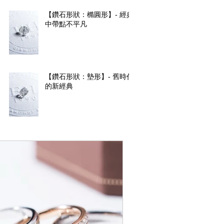
【鑽石形狀：橢圓形】- 經典
中帶點不平凡
【鑽石形狀：墊形】- 舊時代
的新經典