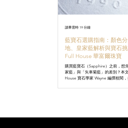
讀畢需時 19 分鐘
藍寶石選購指南：顏色分
地、皇家藍解析與寶石挑
Full House 華富爾珠寶
購買藍寶石（Sapphire）之前，
家藍」與「矢車菊藍」的差別？本文由 
House 寶石學家 Wayne 編撰校
的藍寶石選購終極指南。 我們將打破迷思，深
入分析 GRS 證書上的顏色評級、
與「無燒」的價值差異，並從克什
蘭卡解析全球產地簡介。無論您是
投資級寶石，還是適合日常佩戴的
戒，這篇文章都能幫助您掌握價格
「看懂品質而非只看證書」，把預
上，挑選到最適合您的完美藍寶石