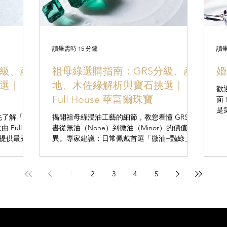
讀畢需時 15 分鐘
讀畢
級、產
祖母綠選購指南：GRS分級、產
婚
選｜
地、木佐綠解析與寶石挑選｜
歡
Full House 華富爾珠寶
面
是
想先了解「皇
揭開祖母綠浸油工藝的細節，教您看懂 GRS 證
希
Full
書從無油（None）到微油（Minor）的價值差
什
閱，提供最完整
異。專家建議：日常佩戴首選「微油+豔綠」，
G
投資收藏則鎖定「無油+木佐綠」。掌握顏色挑
定機
破解「有燒」
選 3 大標準與保養 3 大禁忌，讓您的祖母綠常
米爾到斯里
保如新。
1
2
3
4
5
尋找保值的
藍寶石婚
邏輯，學會
算花在刀口
。