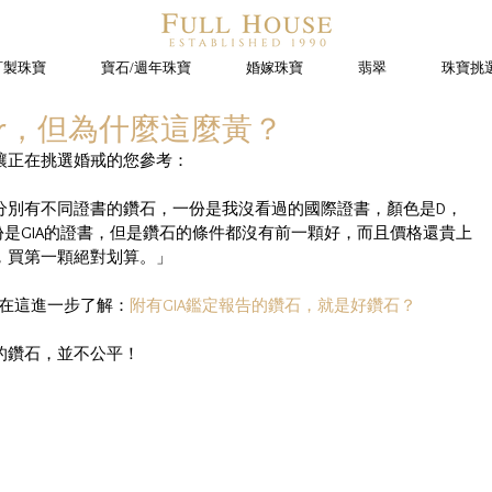
訂製珠寶
寶石/週年珠寶
婚嫁珠寶
翡翠
珠寶挑
or，但為什麼這麼黃？
讓正在挑選婚戒的您參考：
分別有不同證書的鑽石，一份是我沒看過的國際證書，顏色是D，
t；另一份是GIA的證書，但是鑽石的條件都沒有前一顆好，而且價格還貴上
，買第一顆絕對划算。」
以在這進一步了解：
附有GIA鑑定報告的鑽石，就是好鑽石？
的鑽石，並不公平！