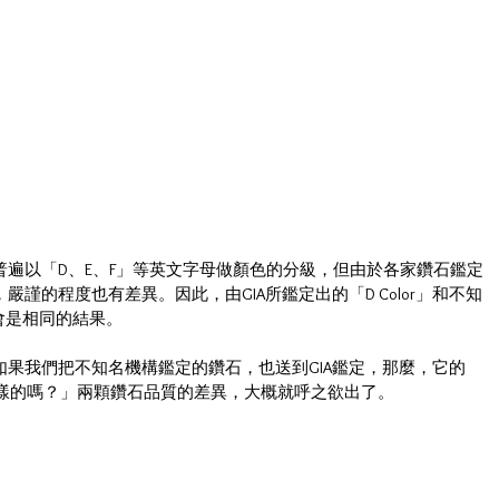
遍以「D、E、F」等英文字母做顏色的分級，但由於各家鑽石鑑定
謹的程度也有差異。因此，由GIA所鑑定出的「D Color」和不知
必會是相同的結果。
果我們把不知名機構鑑定的鑽石，也送到GIA鑑定，那麼，它的
一樣的嗎？」兩顆鑽石品質的差異，大概就呼之欲出了。