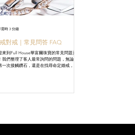
需時 3 分鐘
戒對戒｜常見問答 FAQ
迎來到Full House華富爾珠寶的常見問題頁
！我們整理了客人最常詢問的問題，無論您
第一次接觸鑽石，還是在找尋命定婚戒，都
望能給您一份安心的參考。 鑽石相關 Q1：
麼是 GIA 證書？為什麼這麼多人強調它？
IA（美國寶石學院）是全球最權威的鑽石鑑
構。GI...