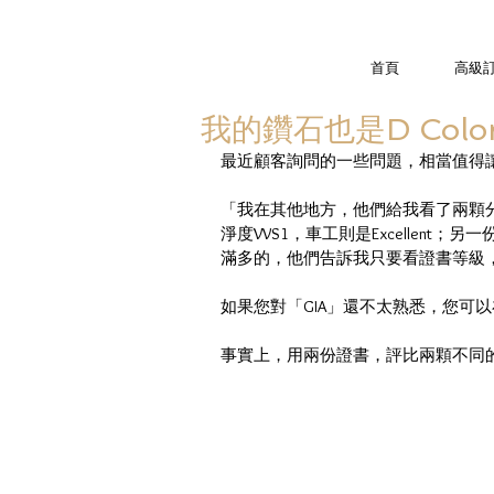
首頁
高級
我的鑽石也是D Col
最近顧客詢問的一些問題，相當值得
「我在其他地方，他們給我看了兩顆
淨度VVS1，車工則是Excellen
滿多的，他們告訴我只要看證書等級
如果您對「GIA」還不太熟悉，您可
事實上，用兩份證書，評比兩顆不同