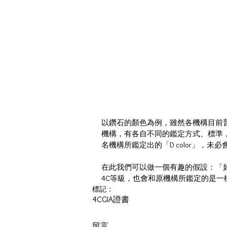
以鑽石的顏色為例，雖然各機構目前普
機構，有各自不同的鑑定方式、標準，嚴
名機構所鑑定出的「D color」，未
在此我們可以做一個有趣的假設：「如
4C等級，也會和原機構所鑑定的是
標記：
4C
GIA
證書
留言