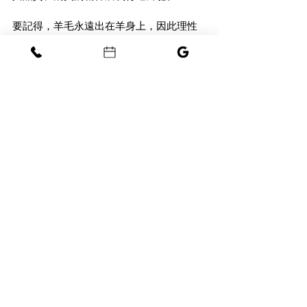
要記得，羊毛永遠出在羊身上，因此理性
地選擇符合期待的標的，會是最正確的決
定。
最後，我們是新竹地區經營近三十年的獨
立珠寶商，專注經營高品質的婚戒、鑽石
等珠寶作品，努力為顧客找到價格與品質
的最佳平衡。撰寫深入長篇文章的目的，
就是希望讓顧客能夠參透錯綜複雜的珠寶
產業，因此如果您若需要任何專業諮詢，
我們很樂意為您服務。
標記：
新竹
鑽石價格
鑽石價值
留言