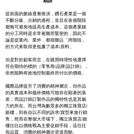
結語
從前面的脈絡逐漸推演，鑽石產業是一個
不斷分級、分銷的過程，並且在各個階段
都無可避免地提高生產成本。這個產業鏈
的分工同時是非常複雜而緊密的，因此不
論是從業內、業外，都很難以「跨階段」
的方式來取得更低廉了成本/原料。
但是對於顧客而言，在購買時理性地選擇
符合期待的標的（零售商/品牌/設計師），
依然能夠有效地控制最終所付出的價格。
國際品牌提升了消費的精神層次，但作品
的真實成本和最終價格可能存在顯著的落
差；而設計師訂製作品的獨特性也是其魅
力的所在。而台灣為數眾多的獨立珠寶店/
銀樓，則各自以不同的訴求/貨型來進行銷
售，然而在整個大市場下，獨立珠寶店/銀
樓往往以價格戰為主要促銷手段，這往往
與品質、消費的精神層次背道而馳。