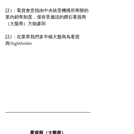
註1：看貨會意指由中央統受機構所舉辦的
業內銷售制度，僅有受邀請的鑽石看貨商
（大盤商）方能參與
註2：在業界我們多半稱大盤商為看貨
商/Sightholder
看貨商（大盤商）