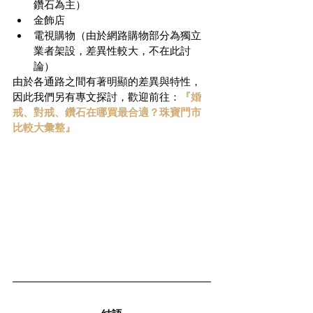
鑽石為主）  
金飾店  
電視購物（由於網路購物部分為獨立
業者架設，差異性較大，不在此討
論） 
由於各通路之間有著明顯的差異與特性，
因此我們另有專文探討，歡迎前往：
『婚
戒、對戒、鑽石在哪買最合適？珠寶門市
比較大彙整』